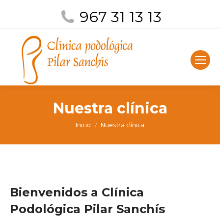
967 31 13 13
Nuestra clínica
Estás aquí:
Inicio
Nuestra clínica
Bienvenidos a Clínica
Podológica Pilar Sanchís