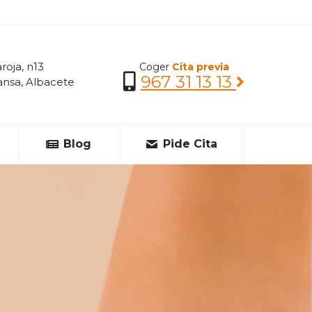
roja, n13
Coger
Cita previa
967 31 13 13
nsa, Albacete
Blog
Pide Cita