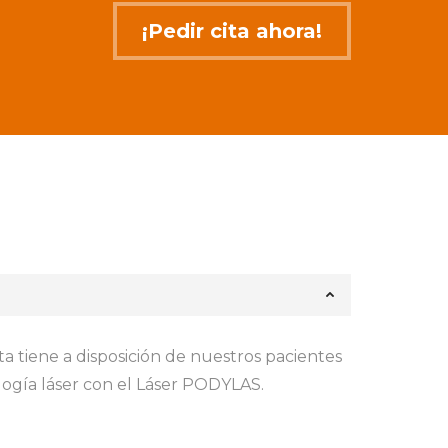
¡Pedir cita ahora!
a tiene a disposición de nuestros pacientes
logía láser con el Láser PODYLAS.