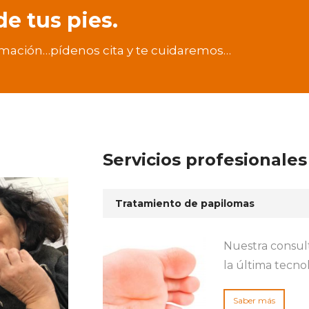
e tus pies.
rmación…pídenos cita y te cuidaremos…
Servicios profesionales
Tratamiento de papilomas
Nuestra consult
la última tecno
Saber más