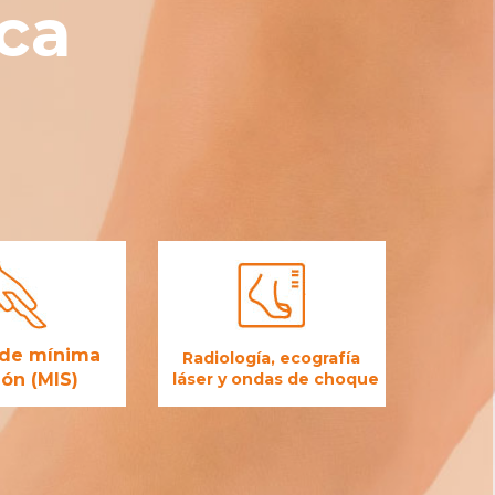
ica
 de mínima
Radiología, ecografía
ión (MIS)
láser y ondas de choque