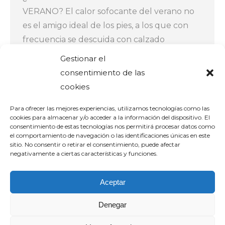
VERANO? El calor sofocante del verano no
es el amigo ideal de los pies, a los que con
frecuencia se descuida con calzado
inapropiado que los expone a todo tipo de
Gestionar el
posibles problems que pueden generar
consentimiento de las
ampollas, callosidades, sudoración excesiva,
cookies
talones agrietados u otras patologías, como
Para ofrecer las mejores experiencias, utilizamos tecnologías como las
infecciones u hongos.…
cookies para almacenar y/o acceder a la información del dispositivo. El
consentimiento de estas tecnologías nos permitirá procesar datos como
el comportamiento de navegación o las identificaciones únicas en este
sitio. No consentir o retirar el consentimiento, puede afectar
negativamente a ciertas características y funciones.
Aceptar
Denegar