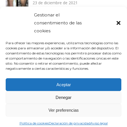
23 de diciembre de 2021
Gestionar el
consentimiento de las
Comentarios recientes
cookies
Para ofrecer las mejores experiencias, utilizamos tecnologías como las
cookies para almacenar y/o acceder a la información del dispositivo. El
consentimiento de estas tecnologías nos permitirá procesar datos como
el comportamiento de navegación o las identificaciones únicas en este
sitio. No consentir o retirar el consentimiento, puede afectar
negativamente a ciertas características y funciones.
Aceptar
Denegar
Ver preferencias
Footer
ⒸClínica Podológica Pilar Sanchis. By
Política de cookies
Declaración de privacidad
Aviso legal
www.eidosdesarrolloweb.com