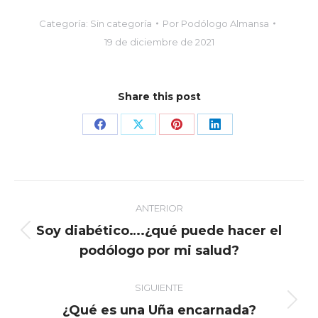
Categoría:
Sin categoría
Por
Podólogo Almansa
19 de diciembre de 2021
Share this post
Share
Share
Share
Share
on
on
on
on
Facebook
X
Pinterest
LinkedIn
Navegación
ANTERIOR
entre
Soy diabético….¿qué puede hacer el
publicaciones
Publicación
podólogo por mi salud?
anterior:
SIGUIENTE
Publicación
¿Qué es una Uña encarnada?