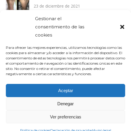
23 de diciembre de 2021
Gestionar el
consentimiento de las
Comentarios recientes
cookies
Para ofrecer las mejores experiencias, utilizamos tecnologías como las
cookies para almacenar y/o acceder a la información del dispositivo. El
consentimiento de estas tecnologías nos permitirá procesar datos como
el comportamiento de navegación o las identificaciones únicas en este
sitio. No consentir o retirar el consentimiento, puede afectar
negativamente a ciertas características y funciones.
Aceptar
Denegar
Ver preferencias
Footer
ⒸClínica Podológica Pilar Sanchis. By
Política de cookies
Declaración de privacidad
Aviso legal