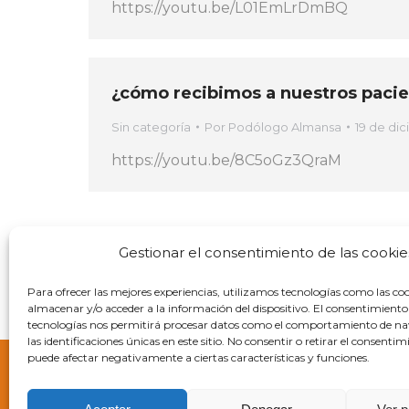
https://youtu.be/L01EmLrDmBQ
¿cómo recibimos a nuestros pacient
Sin categoría
Por
Podólogo Almansa
19 de di
https://youtu.be/8C5oGz3QraM
←
1
2
Gestionar el consentimiento de las cookie
Para ofrecer las mejores experiencias, utilizamos tecnologías como las co
almacenar y/o acceder a la información del dispositivo. El consentimiento
tecnologías nos permitirá procesar datos como el comportamiento de n
las identificaciones únicas en este sitio. No consentir o retirar el consentim
puede afectar negativamente a ciertas características y funciones.
Política de 