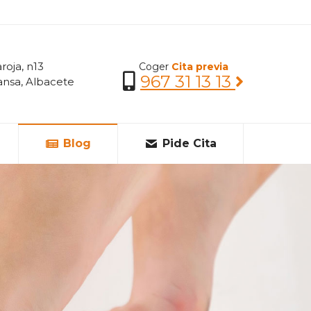
roja, n13
Coger
Cita previa
967 31 13 13
nsa, Albacete
Blog
Pide Cita