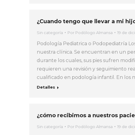
¿Cuando tengo que llevar a mi hij
Sin categoría
Por
Podólogo Almansa
19 de di
Podología Pediatrica o Podopediatría Los
nuestra clínica. Se encuentran en un per
durante los cuales, sus pies sufren modif
requieren una revisión y seguimiento rea
cualificado en podología infantil. En los 
Detalles
¿cómo recibimos a nuestros pacient
Sin categoría
Por
Podólogo Almansa
19 de di