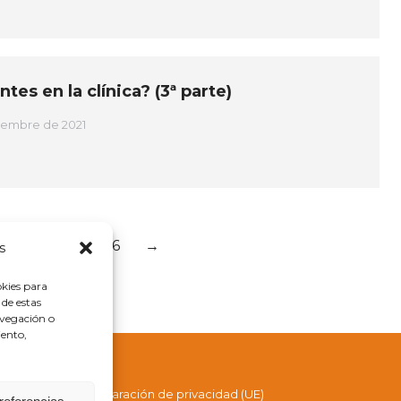
es en la clínica? (3ª parte)
ciembre de 2021
3
4
5
6
→
s
okies para
 de estas
avegación o
iento,
cookies (UE)
Declaración de privacidad (UE)