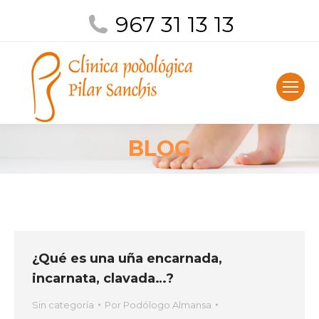
967 31 13 13
BLOG
¿Qué es una uña encarnada,
incarnata, clavada…?
Sin categoría
Por
Podólogo Almansa